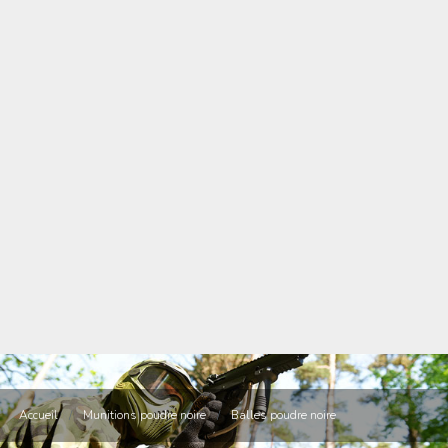
Accueil
/
Munitions poudre noire
/
Balles poudre noire