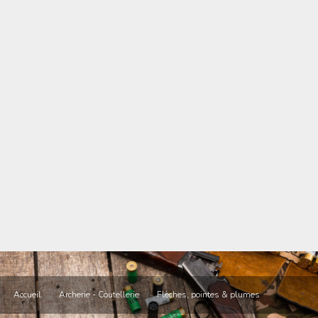
Accueil
/
Archerie - Coutellerie
/
Flèches, pointes & plumes