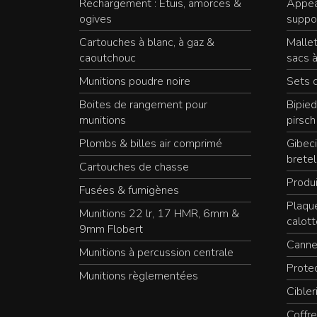
Rechargement : Etuis, amorces &
Appea
ogives
suppo
Cartouches à blanc, à gaz &
Mallet
caoutchouc
sacs à
Munitions poudre noire
Sets 
Boites de rangement pour
Bipied
munitions
pirsch
Plombs & billes air comprimé
Gibeci
bretel
Cartouches de chasse
Produi
Fusées & fumigènes
Plaqu
Munitions 22 lr, 17 HMR, 6mm &
calott
9mm Flobert
Canne
Munitions à percussion centrale
Protec
Munitions règlementées
Cibler
Coffre