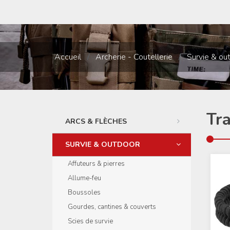
Accueil
/
Archerie - Coutellerie
/
Survie & ou
Tra
ARCS & FLÈCHES
SURVIE & OUTDOOR
Affuteurs & pierres
Allume-feu
Boussoles
Gourdes, cantines & couverts
Scies de survie