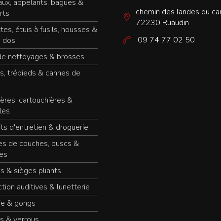
ux, appelants, bagues &
chemin des landes du c
rts
72230 Ruaudin
tes, étuis à fusils, housses &
09 74 77 02 50
 dos.
de nettoyages & brosses
s, trépieds & cannes de
ères, cartouchières &
les
ts d'entretien & droguerie
es de couches, buscs &
es
s & sièges pliants
tion auditives & lunetterie
ie & gongs
s & verrous