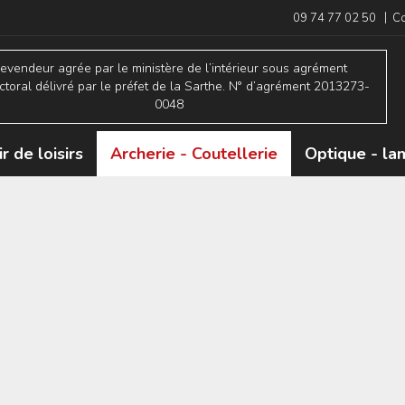
|
09 74 77 02 50
Co
evendeur agrée par le ministère de l’intérieur sous agrément
ctoral délivré par le préfet de la Sarthe. N° d’agrément 2013273-
0048
ir de loisirs
Archerie - Coutellerie
Optique - l