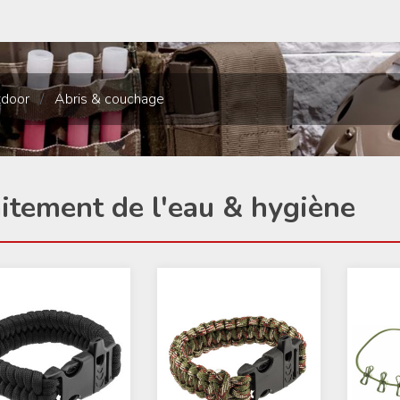
tdoor
/
Abris & couchage
itement de l'eau & hygiène