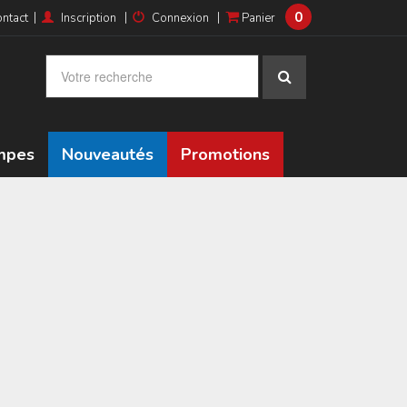
0
|
|
|
ntact
Inscription
Connexion
Panier
ampes
Nouveautés
Promotions