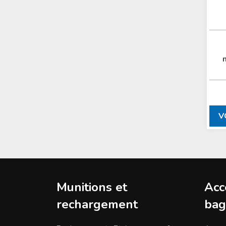
V
Munitions et
Acc
rechargement
bag