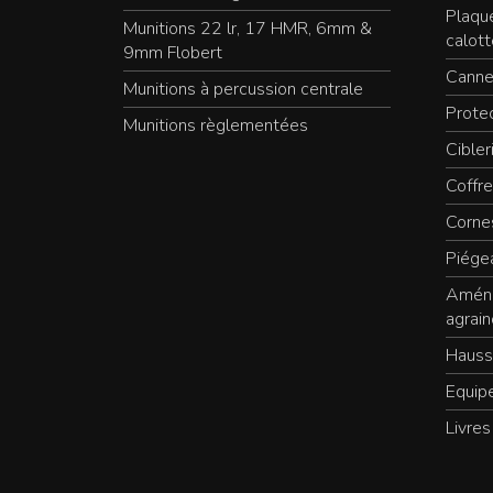
Plaqu
Munitions 22 lr, 17 HMR, 6mm &
calott
9mm Flobert
Canne
Munitions à percussion centrale
Protec
Munitions règlementées
Cibler
Coffre
Cornes
Piége
Aména
agrain
Hauss
Equip
Livres