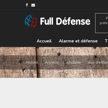
R
préfe
Accueil
Alarme et défense
T
Accueil
/
Archerie - Coutellerie
/
Jeux d'enfa