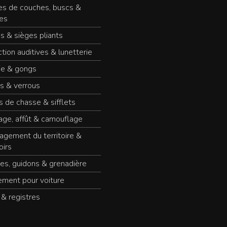
es de couches, buscs &
es
s & sièges pliants
tion auditives & lunetterie
ie & gongs
s & verrous
 de chasse & sifflets
age, affût & camouflage
gement du territoire &
oirs
es, guidons & grenadière
ement pour voiture
 & registres