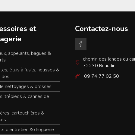
essoires et
Contactez-nous
agerie
ux, appelants, bagues &
chemin des landes du c
rts
72230 Ruaudin
tes, étuis à fusils, housses &
09 74 77 02 50
 dos.
de nettoyages & brosses
s, trépieds & cannes de
ères, cartouchières &
les
ts d'entretien & droguerie