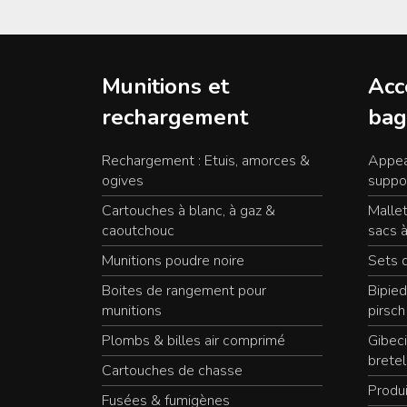
Munitions et
Acc
rechargement
bag
Rechargement : Etuis, amorces &
Appea
ogives
suppo
Cartouches à blanc, à gaz &
Mallet
caoutchouc
sacs à
Munitions poudre noire
Sets 
Boites de rangement pour
Bipied
munitions
pirsch
Plombs & billes air comprimé
Gibeci
bretel
Cartouches de chasse
Produi
Fusées & fumigènes