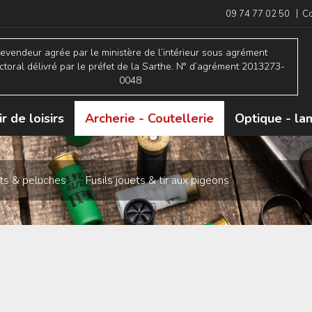
|
09 74 77 02 50
Co
evendeur agrée par le ministère de l’intérieur sous agrément
ctoral délivré par le préfet de la Sarthe. N° d’agrément 2013273-
0048
ir de loisirs
Archerie - Coutellerie
Optique - l
nts & peluches
/
Fusils jouets & tir aux pigeons