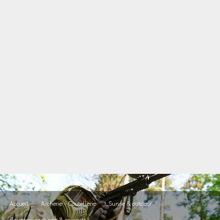
Accueil
/
Archerie - Coutellerie
/
Survie & outdoor
/