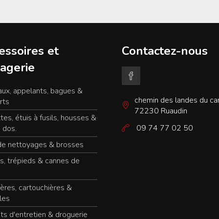
essoires et
Contactez-nous
agerie
ux, appelants, bagues &
chemin des landes du c
rts
72230 Ruaudin
tes, étuis à fusils, housses &
09 74 77 02 50
 dos.
de nettoyages & brosses
s, trépieds & cannes de
ères, cartouchières &
les
ts d'entretien & droguerie