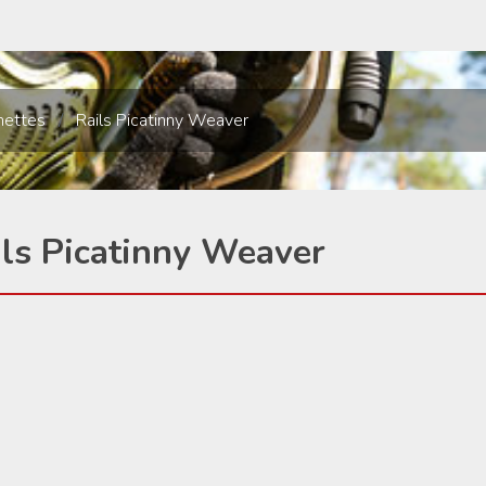
nettes
/
Rails Picatinny Weaver
ils Picatinny Weaver