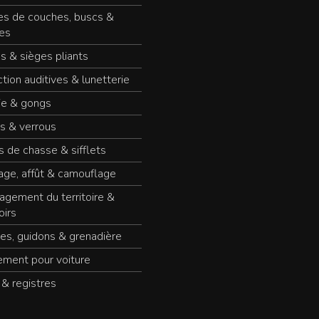
es de couches, buscs &
es
s & sièges pliants
tion auditives & lunetterie
ie & gongs
s & verrous
 de chasse & sifflets
age, affût & camouflage
gement du territoire &
oirs
es, guidons & grenadière
ement pour voiture
 & registres