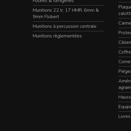
Fusées & fumigènes
Plaqu
Munitions 22 lr, 17 HMR, 6mm &
calott
9mm Flobert
Canne
Munitions à percussion centrale
Protec
Munitions règlementées
Cibler
Coffre
Cornes
Piége
Aména
agrain
Hauss
Equip
Livres