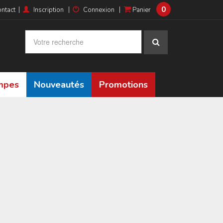
0
|
|
|
ntact
Inscription
Connexion
Panier
ampes
Nouveautés
Promotions