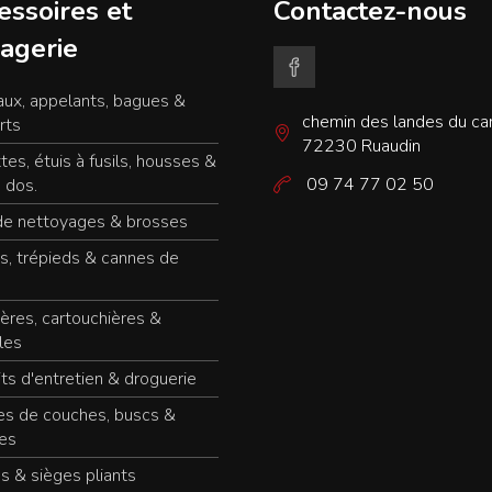
essoires et
Contactez-nous
agerie
ux, appelants, bagues &
chemin des landes du c
rts
72230 Ruaudin
tes, étuis à fusils, housses &
09 74 77 02 50
 dos.
de nettoyages & brosses
s, trépieds & cannes de
ères, cartouchières &
les
ts d'entretien & droguerie
es de couches, buscs &
es
s & sièges pliants