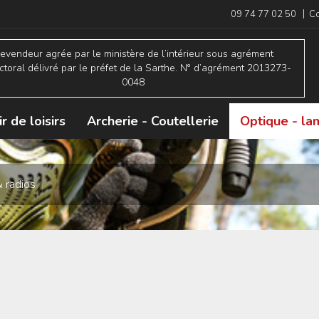
|
09 74 77 02 50
Co
evendeur agrée par le ministère de l’intérieur sous agrément
ctoral délivré par le préfet de la Sarthe. N° d’agrément 2013273-
0048
ir de loisirs
Archerie - Coutellerie
Optique - l
& radios