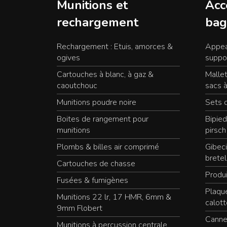
Munitions et
Acc
rechargement
bag
Rechargement : Etuis, amorces &
Appea
ogives
suppo
Cartouches à blanc, à gaz &
Mallet
caoutchouc
sacs à
Munitions poudre noire
Sets 
Boites de rangement pour
Bipied
munitions
pirsch
Plombs & billes air comprimé
Gibeci
bretel
Cartouches de chasse
Produi
Fusées & fumigènes
Plaqu
Munitions 22 lr, 17 HMR, 6mm &
calott
9mm Flobert
Canne
Munitions à percussion centrale