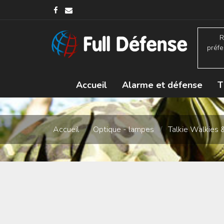
R
préfe
Accueil
Alarme et défense
T
Accueil
/
Optique - lampes
/
Talkie Walkies 