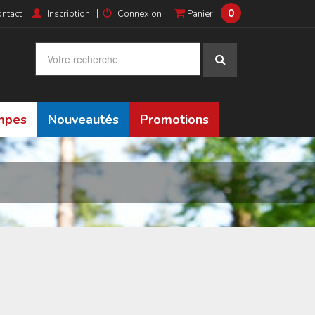
0
|
|
|
ntact
Inscription
Connexion
Panier
ampes
Nouveautés
Promotions