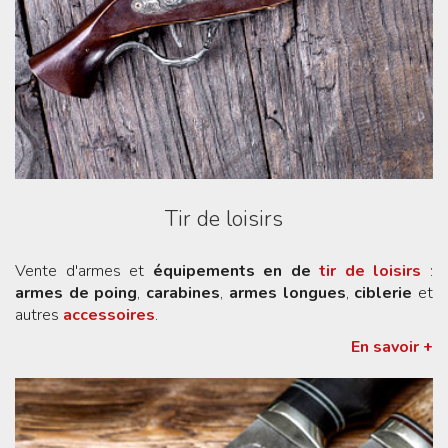
Tir de loisirs
Vente d'armes et
équipements en de
tir de loisirs
:
armes de poing
,
carabines
,
armes longues
,
ciblerie
et
autres
accessoires
.
En savoir +