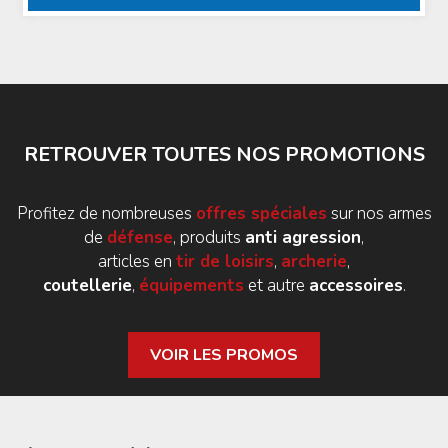
RETROUVER TOUTES NOS PROMOTIONS
Profitez de nombreuses
offres spéciales
sur nos armes
de
défense
, produits
anti agression
,
articles en
tir de loisirs
,
archerie
,
coutellerie
,
équipements
et autre
accessoires
.
VOIR LES PROMOS