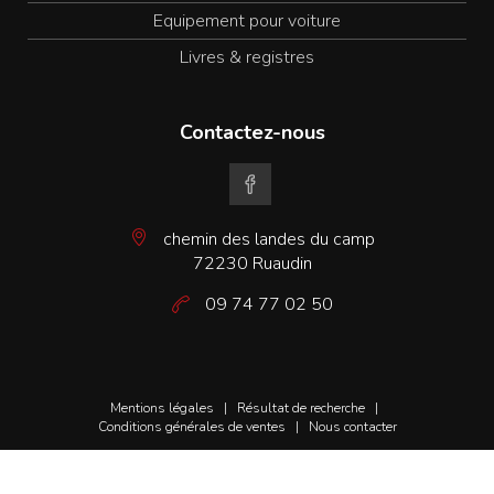
Equipement pour voiture
Livres & registres
Contactez-nous
chemin des landes du camp
72230 Ruaudin
09 74 77 02 50
Mentions légales
|
Résultat de recherche
|
Conditions générales de ventes
|
Nous contacter
© Copyright
2026
. Tous droits réservés -
www.kocka.fr