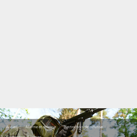
Accueil
/
Alarme et défense
/
Electrochocs de défense
/